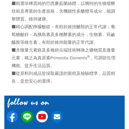
■精選珍稀質純的巴西蘑菇菌絲體，以獨特的生物發酵
技術及專業的生產規格，含機能性多醣體等成分，能調
整體質、維持健康。
■精心調配檸檬酸鎂－有助於維持醣類的正常代謝；葡
萄糖酸鋅－為胰島素及多種酵素的成分；生物素、菸鹼
醯胺等維生素，有助於維持能量的正常代謝。
■含微量元素鉻及多種經尖端技術轉換之礦物質及微量
®
元素，稱之為真原素Primordia Elements
，可調節生理
機能、提升生活品質。
■從原料到成品皆採取嚴謹的製程及檢驗標準，品質精
良，是您安心的選擇。