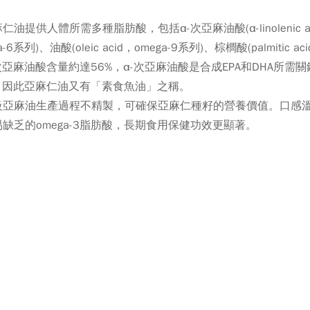
。
油提供人體所需多種脂肪酸，包括α-次亞麻油酸(α-linolenic acid，
a-6系列)、油酸(oleic acid，omega-9系列)、棕櫚酸(palmitic a
次亞麻油酸含量約達56%，α-次亞麻油酸是合成EPA和DHA所
A，因此亞麻仁油又有「素食魚油」之稱。
級亞麻油生產過程不精製，可確保亞麻仁種籽的營養價值。口感
缺乏的omega-3脂肪酸，長期食用保健功效更顯著。