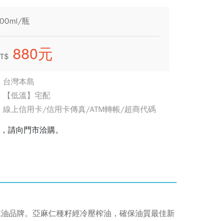
0ml/瓶
880元
T$
：台灣本島
：【低溫】宅配
線上信用卡/信用卡傳真/ATM轉帳/超商代碼
藏，請向門市洽購。
亞麻仁油品牌。亞麻仁種籽經冷壓榨油，確保油質最佳新