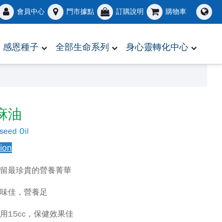
會員中心
門市據點
訂購說明
購物車
感恩種子
全部生命系列
身心靈轉化中心
麻油
seed Oil
sion
保留最珍貴的營養菁華
風味佳，營養足
用15cc，保健效果佳