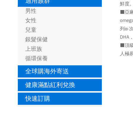
適用族群
鮮度
男性
■亞麻仁
女性
omeg
列α-
兒童
DH
銀髮保健
■頂
上班族
人極易
循環保養
全球購海外寄送
健康滿點紅利兌換
快速訂購