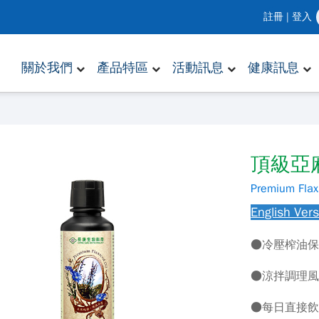
註冊
|
登入
關於我們
產品特區
活動訊息
健康訊息
頂級亞
Premium Flax
English Ver
●冷壓榨油
●涼拌調理
●每日直接飲