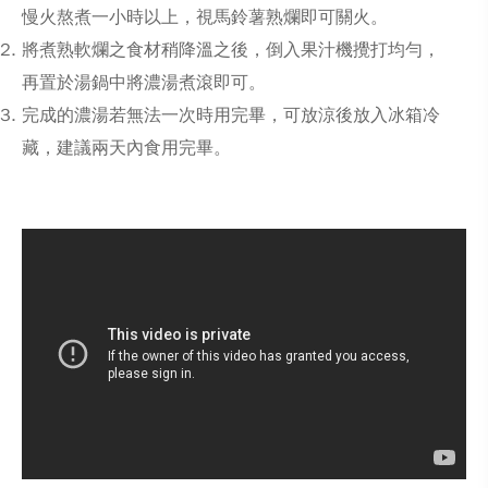
慢火熬煮一小時以上，視馬鈴薯熟爛即可關火。
將煮熟軟爛之食材稍降溫之後，倒入果汁機攪打均勻，
再置於湯鍋中將濃湯煮滾即可。
完成的濃湯若無法一次時用完畢，可放涼後放入冰箱冷
藏，建議兩天內食用完畢。