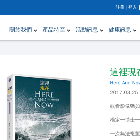
註冊
|
登入
關於我們
產品特區
活動訊息
健康訊息
這裡現
Here And No
2017.03
觀看影像猶
楊定一博士
一次無法複