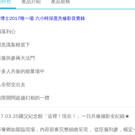
品特色
產品介紹
產品規格
博士2017唯一場 六小時深度共修影音實錄
腦落到心
體意識紮根當下
臣服與參兩大法門
千多人共振的能量場中
己全部交出去
無限開闊超越幻相的一體
17.03.25國父紀念館「這裡！現在！」一日共修攝影全紀錄★
影像猶如親臨現場，內容節奏完整細緻呈現， 從臣服到參，楊定