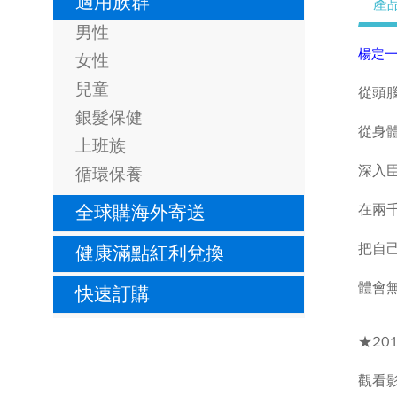
適用族群
產
男性
楊定一
女性
兒童
從頭
銀髮保健
從身
上班族
深入
循環保養
全球購海外寄送
在兩
把自
健康滿點紅利兌換
體會
快速訂購
★20
觀看