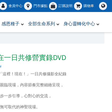
會員中心
門市據點
訂購說明
購物車
感恩種子
全部生命系列
身心靈轉化中心
在一日共修營實錄DVD
w
.25「這裡！現在！」一日共修攝影全紀錄
如親臨現場，內容節奏完整細緻呈現，
一步一步引導，心對心的交流，
製無可取代的神聖現場。