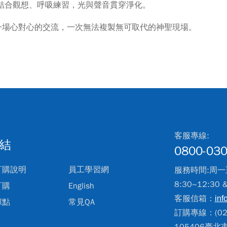
 結合觀想、呼吸練習，光與聲音貫穿淨化。
一場心對心的交流，一次無法複製無可取代的神聖現場。
客服專線:
結
0800-030
訂購說明
員工學習網
服務時間:周一
8:30~12:30 
訂購
English
客服信箱：
inf
據點
常見QA
訂購專線：(02)