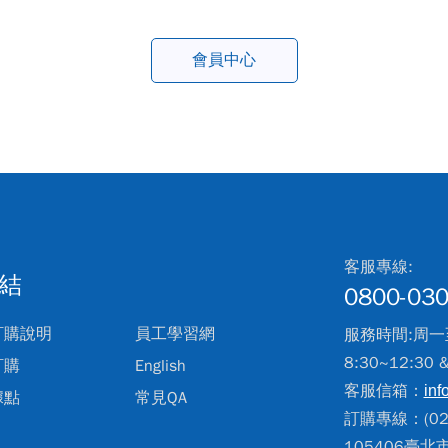
會員中心
客服專線:
結
0800-030
訂購說明
員工學習網
服務時間:周一
8:30~12:30 
訂購
English
客服信箱：
inf
據點
常見QA
訂購專線：(02)
105406臺