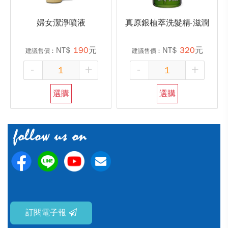
婦女潔淨噴液
真原銀植萃洗髮精-滋潤
NT$
190
元
NT$
320
元
建議售價︰
建議售價︰
-
+
-
+
選購
選購
訂閱電子報