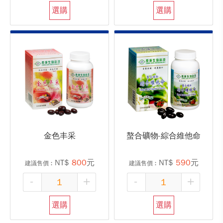
選購
選購
金色丰采
螯合礦物-綜合維他命
NT$
800
元
NT$
590
元
建議售價︰
建議售價︰
-
+
-
+
選購
選購