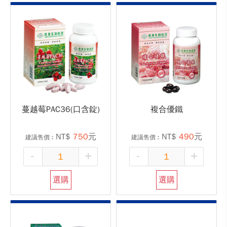
蔓越莓PAC36(口含錠)
複合優鐵
NT$
750
元
NT$
490
元
建議售價︰
建議售價︰
-
+
-
+
選購
選購