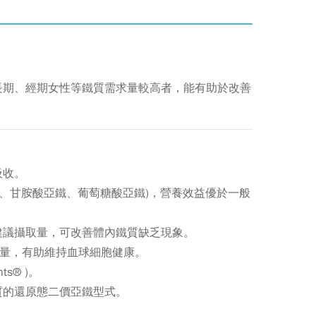
長期、經期女性等鐵質需求量較高者，能有助於改善
吸收。
鐵、甘胺酸亞鐵、葡萄糖酸亞鐵)，營養效益優於一般
質建議攝取量，可改善體內鐵質缺乏現象。
取量，有助維持血球細胞健康。
s® )。
質的還原態二價亞鐵型式。