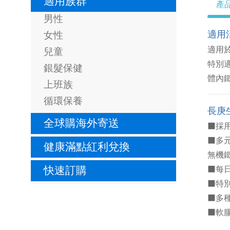
適用族群
產
男性
適用
女性
適用
兒童
特別
銀髮保健
體內
上班族
循環保養
長庚
全球購海外寄送
■
採
■
多
健康滿點紅利兌換
無機
快速訂購
■
每
■
特
■
多種
■
軟