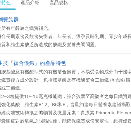
品特色
產品介紹
產品規格
消費族群
於所有年齡層之鐵質補充。
適合長期素食及飲食失衡者、年長者、懷孕及哺乳期、青少年成
鐵質和維生素缺乏所造成的缺鐵及營養失調問題。
生技『複合優鐵』的產品特色
用胺基酸及有機酸型式的有機螯合鐵質，不易受食物成分而干擾
元鐵質複方成分設計，包括胺基酸及有機酸螯合二價鐵 (乳酸亞
鐵或三價鐵。
日2~3粒提供10~15毫克機能鐵，符合孩童至高齡者之每日鐵
別強化葉酸、維生素B12、B6和E，含量約達每日營養素建議攝
經尖端技術轉換之礦物質及微量元素 ( 真原素 Primordia Element
膠囊膠皮對於氧氣之阻隔性佳，能確保鐵質成份安定性，維持優