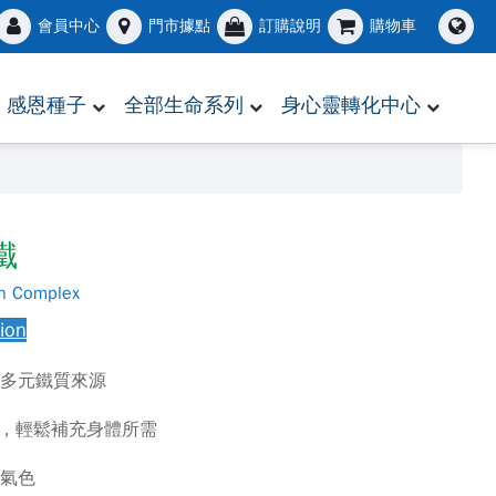
會員中心
門市據點
訂購說明
購物車
感恩種子
全部生命系列
身心靈轉化中心
鐵
on Complex
sion
，多元鐵質來源
粒，輕鬆補充身體所需
好氣色