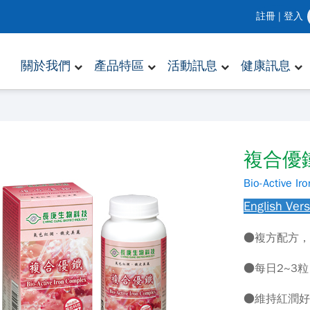
註冊
|
登入
關於我們
產品特區
活動訊息
健康訊息
複合優
Bio-Active Ir
English Ver
●複方配方
●每日2~3
●維持紅潤