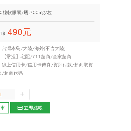
粒軟膠囊/瓶,700mg/粒
490元
T$
台灣本島/大陸/海外(不含大陸)
【常溫】宅配/711超商/全家超商
線上信用卡/信用卡傳真/貨到付款/超商取貨
帳/超商代碼
+
物車
立即結帳