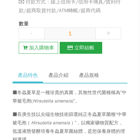
付款方式：線上信用卡/信用卡傳真/貨到付
款/超商取貨付款/ATM轉帳/超商代碼
數量
-
+
加入購物車
立即結帳
產品特色
產品介紹
產品規格
■冬蟲夏草是一種珍貴的真菌，其無性世代菌種稱為”中
華被毛孢(
Hirsutella
sinensis
)”。
■長庚生技以尖端生物技術篩選純正冬蟲夏草菌種“中華
被毛孢 (
Hirsutella sinensis
) ”，以獨家礦物質配方，
低溫液態發酵培養冬蟲夏草菌絲體，是您保養身體的理
想選擇。