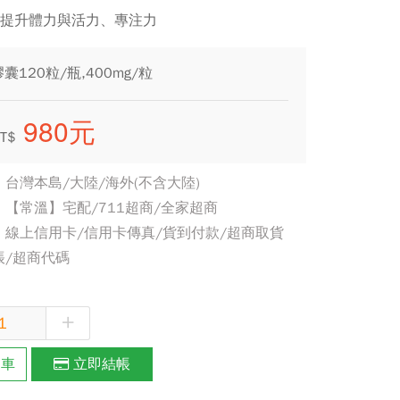
族提升體力與活力、專注力
120粒/瓶,400mg/粒
980元
T$
台灣本島/大陸/海外(不含大陸)
【常溫】宅配/711超商/全家超商
線上信用卡/信用卡傳真/貨到付款/超商取貨
帳/超商代碼
+
物車
立即結帳