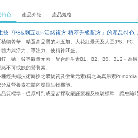
品特色
產品介紹
產品規格
生技『PS&
刺五加~
活緒複方
植萃升級配方』的產品特色
植物菁華－精選高品質的刺五加、大花紅景天及大豆(PS、PC、P
升體力與活力、專注力、使精神旺盛。
加鋅、硒、錳等微量元素，配合維生素B1、B2、B6、B12－
思緒不可或缺的營養素。
種經尖端技術轉換之礦物質及微量元素(稱之為真原素Primordia El
成分及營養素在體內發揮生物機能。
格品質標準－從原料到成品皆採取嚴謹製程及檢驗標準，讓您隨