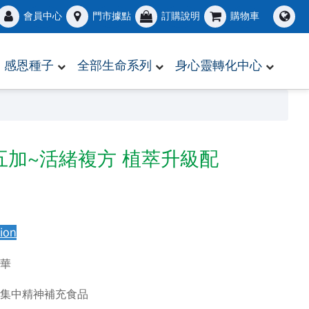
會員中心
門市據點
訂購說明
購物車
感恩種子
全部生命系列
身心靈轉化中心
刺五加~活緒複方 植萃升級配
sion
菁華
的集中精神補充食品