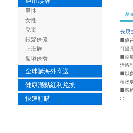
適用族群
男性
產
女性
兒童
長庚
銀髮保健
■優質
上班族
可提
■添
循環保養
活絡
全球購海外寄送
■以多
植物
健康滿點紅利兌換
■嚴
快速訂購
出！