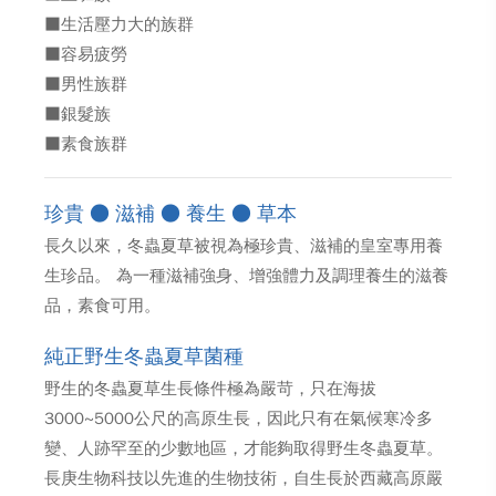
■生活壓力大的族群
■容易疲勞
■男性族群
■銀髮族
■素食族群
珍貴 ● 滋補 ● 養生 ● 草本
長久以來，冬蟲夏草被視為極珍貴、滋補的皇室專用養
生珍品。 為一種滋補強身、增強體力及調理養生的滋養
品，素食可用。
純正野生冬蟲夏草菌種
野生的冬蟲夏草生長條件極為嚴苛，只在海拔
3000~5000公尺的高原生長，因此只有在氣候寒冷多
變、人跡罕至的少數地區，才能夠取得野生冬蟲夏草。
長庚生物科技以先進的生物技術，自生長於西藏高原嚴