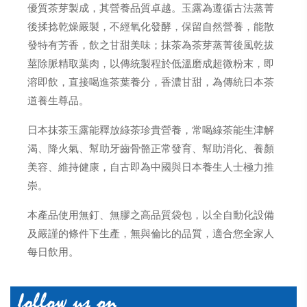
優質茶芽製成，其營養品質卓越。玉露為遵循古法蒸菁
後揉捻乾燥嚴製，不經氧化發酵，保留自然營養，能散
發特有芳香，飲之甘甜美味；抹茶為茶芽蒸菁後風乾拔
莖除脈精取葉肉，以傳統製程於低溫磨成超微粉末，即
溶即飲，直接喝進茶葉養分，香濃甘甜，為傳統日本茶
道養生尊品。
日本抹茶玉露能釋放綠茶珍貴營養，常喝綠茶能生津解
渴、降火氣、幫助牙齒骨骼正常發育、幫助消化、養顏
美容、維持健康，自古即為中國與日本養生人士極力推
崇。
本產品使用無釘、無膠之高品質袋包，以全自動化設備
及嚴謹的條件下生產，無與倫比的品質，適合您全家人
每日飲用。