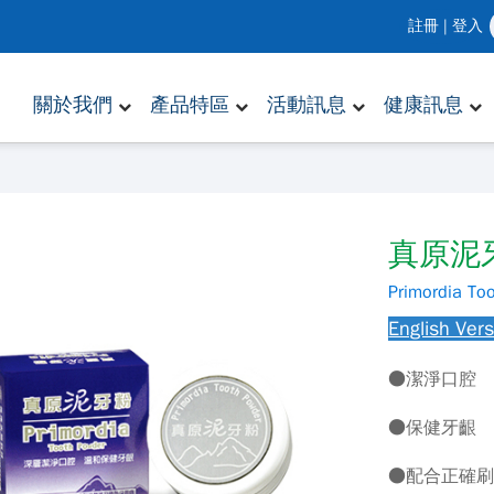
註冊
|
登入
關於我們
產品特區
活動訊息
健康訊息
真原泥
Primordia To
English Ver
●潔淨口腔
●保健牙齦
●配合正確