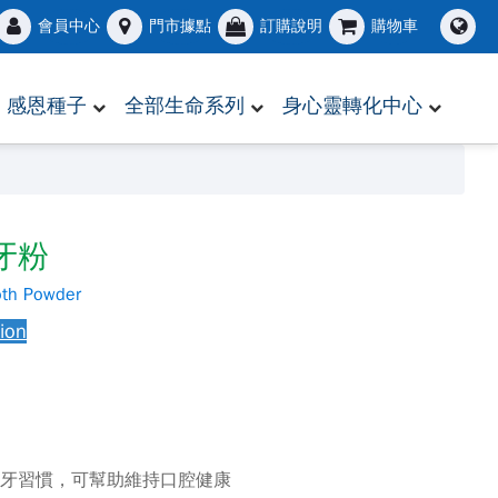
會員中心
門市據點
訂購說明
購物車
感恩種子
全部生命系列
身心靈轉化中心
牙粉
oth Powder
sion
刷牙習慣，可幫助維持口腔健康