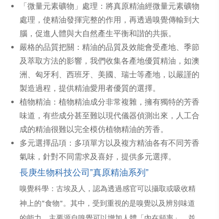
「微量元素礦物」處理：將真原精油經微量元素礦物
處理，使精油發揮完整的作用，再透過嗅覺傳輸到大
腦，促進人體與大自然產生平衡和諧的共振。
嚴格的品質把關：精油的品質及效能會受產地、季節
及萃取方法的影響，我們收集各產地優質精油，如澳
洲、匈牙利、西班牙、美國、瑞士等產地，以嚴謹的
製造過程，提供精油愛用者優質的選擇。
植物精油：植物精油成分非常複雜，擁有獨特的芳香
味道，有些成分甚至難以現代儀器偵測出來，人工合
成的精油很難以完全模仿植物精油的芳香。
多元選擇品項：多項單方以及複方精油各有不同芳香
氣味，針對不同需求及喜好，提供多元選擇。
長庚生物科技公司”真原精油系列”
嗅覺科學：古埃及人，認為透過感官可以攝取或吸收精
神上的"食物"。其中，受到重視的是嗅覺以及辨別味道
的能力，主要源自嗅覺可以增加人體「內在頻率」，並