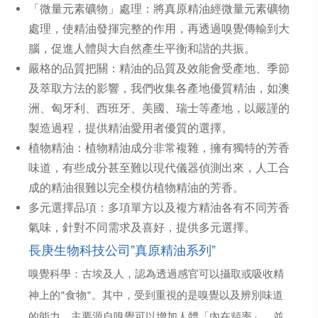
「微量元素礦物」處理：將真原精油經微量元素礦物
處理，使精油發揮完整的作用，再透過嗅覺傳輸到大
腦，促進人體與大自然產生平衡和諧的共振。
嚴格的品質把關：精油的品質及效能會受產地、季節
及萃取方法的影響，我們收集各產地優質精油，如澳
洲、匈牙利、西班牙、美國、瑞士等產地，以嚴謹的
製造過程，提供精油愛用者優質的選擇。
植物精油：植物精油成分非常複雜，擁有獨特的芳香
味道，有些成分甚至難以現代儀器偵測出來，人工合
成的精油很難以完全模仿植物精油的芳香。
多元選擇品項：多項單方以及複方精油各有不同芳香
氣味，針對不同需求及喜好，提供多元選擇。
長庚生物科技公司”真原精油系列”
嗅覺科學：古埃及人，認為透過感官可以攝取或吸收精
神上的"食物"。其中，受到重視的是嗅覺以及辨別味道
的能力，主要源自嗅覺可以增加人體「內在頻率」，並