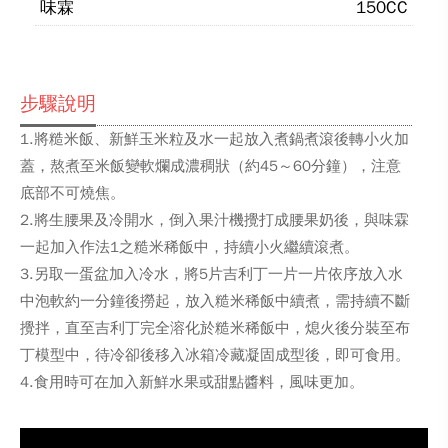
味霖
150CC
步驟說明
1.將糙米飯、新鮮玉米粒及水一起放入煮鍋煮滾後轉小火加
蓋，熬煮至米飯變軟爛成濃稠狀（約45～60分鐘），注意
底部不可燒焦。
2.將生腰果及冷開水，倒入果汁機攪打成腰果奶後，與味霖
一起加入作法1之糙米稀飯中，持續小火繼續滾煮。
3.另取一蛋盆加入冷水，將5片吉利丁一片一片依序放入水
中泡軟約一分鐘後撈起，放入糙米稀飯中續煮，需持續不斷
攪拌，直至吉利丁完全溶化於糙米稀飯中，熄火後分裝至布
丁模型中，待冷卻後移入冰箱冷藏凝固成型後，即可食用。
4.食用時可在加入新鮮水果或甜點醬料，風味更加。