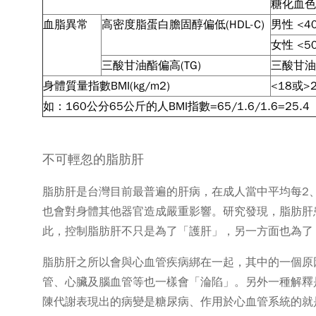
糖化血色
血脂異常
高密度脂蛋白膽固醇偏低(HDL-C)
男性 <40
女性 <50
三酸甘油酯偏高(TG)
三酸甘油酯
身體質量指數BMI(kg/m2)
<18或>
如：160公分65公斤的人BMI指數=65/1.6/1.6=25.4
不可輕忽的脂肪肝
脂肪肝是台灣目前最普遍的肝病，在成人當中平均每2
也會對身體其他器官造成嚴重影響。研究發現，脂肪肝
此，控制脂肪肝不只是為了「護肝」，另一方面也為了
脂肪肝之所以會與心血管疾病綁在一起，其中的一個原
管、心臟及腦血管等也一樣會「淪陷」。另外一種解釋
陳代謝表現出的病變是糖尿病、作用於心血管系統的就