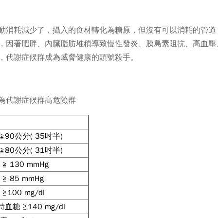
動消耗減少了，攝入的食材轉化為糖原，但沒有可以消耗的管道
，因著肥胖、內臟脂肪堆積導致慢性發炎、胰島素阻抗、高血壓
，代謝症候群成為威脅健康的頭號殺手。
為代謝症候群高危險群
90公分( 35吋半)
80公分( 31吋半)
≧ 130 mmHg
≧ 85 mmHg
100 mg/dl
血糖 ≧140 mg/dl