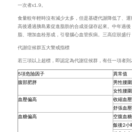
一次者x1.9。
食量較年輕時沒有減少太多，但是基礎代謝降低了、運
高後通過胰島素促進脂肪的合成並儲存起來。中年過後
脂、增加血栓形成，引發腦心血管疾病。三高症狀盛行
代謝症候群五大警戒指標
若三項以上超標，即認定為代謝症候群，有任一項者則
5項危險因子
異常值
腹部肥胖
男性腰圍≧
女性腰圍≧
血壓偏高
收縮血壓 
舒張血壓 
血糖偏高
空腹血糖 ≧
飯後2小時