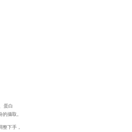
、蛋白
份的攝取。
調整下手，