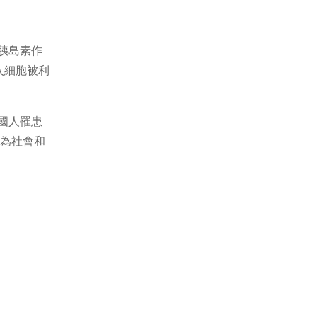
胰島素作
入細胞被利
國人罹患
成為社會和