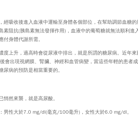
，經吸收後進入血液中運輸至身體各個部位，在幫助調節血糖的
島素阻抗(胰島素無法發揮作用)，血液中的葡萄糖就無法順利進
應付身體代謝所需。
濃度上升，過高時會從尿液中排出，就是所謂的糖尿病。近年來
年後會出現視網膜、腎臟、神經和血管病變，當這些年輕的患者
糖尿病的預防是相當重要的。
已悄然來襲，就是高尿酸。
：
男性大於
7.0 m
g/dl(
毫克
/100
毫升
)
，
女性大於
6.0 m
g/dl
。