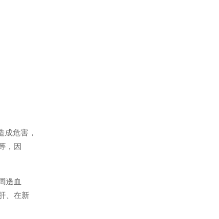
造成危害，
等，因
周邊血
肝、在新