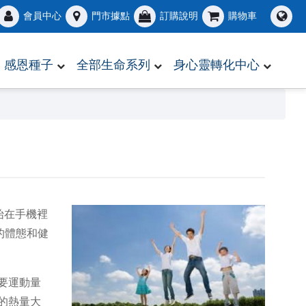
會員中心
門市據點
訂購說明
購物車
感恩種子
全部生命系列
身心靈轉化中心
始在手機裡
的體態和健
要運動量
的熱量大